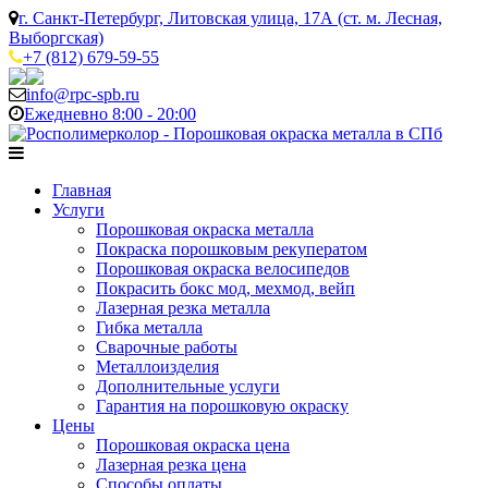
г. Санкт-Петербург, Литовская улица, 17А (ст. м. Лесная,
Выборгская)
+7 (812) 679-59-55
info@rpc-spb.ru
Ежедневно 8:00 - 20:00
Главная
Услуги
Порошковая окраска металла
Покраска порошковым рекуператом
Порошковая окраска велосипедов
Покрасить бокс мод, мехмод, вейп
Лазерная резка металла
Гибка металла
Сварочные работы
Металлоизделия
Дополнительные услуги
Гарантия на порошковую окраску
Цены
Порошковая окраска цена
Лазерная резка цена
Способы оплаты