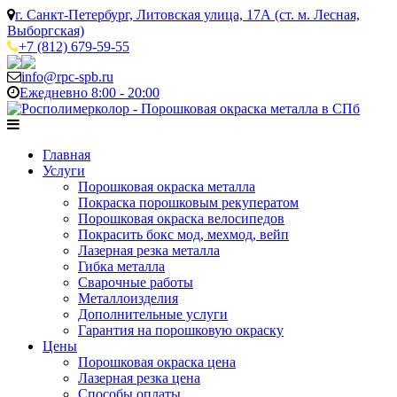
г. Санкт-Петербург, Литовская улица, 17А (ст. м. Лесная,
Выборгская)
+7 (812) 679-59-55
info@rpc-spb.ru
Ежедневно 8:00 - 20:00
Главная
Услуги
Порошковая окраска металла
Покраска порошковым рекуператом
Порошковая окраска велосипедов
Покрасить бокс мод, мехмод, вейп
Лазерная резка металла
Гибка металла
Сварочные работы
Металлоизделия
Дополнительные услуги
Гарантия на порошковую окраску
Цены
Порошковая окраска цена
Лазерная резка цена
Способы оплаты