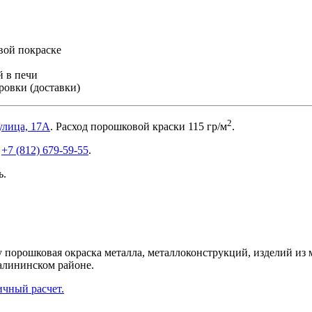
вой покраске
 в печи
ровки (доставки)
2
улица, 17А
. Расход порошковой краски 115 гр/м
.
у
+7 (812) 679-59-55
.
ь.
рошковая окраска металла, металлоконструкций, изделий из ме
алининском районе.
ичный расчет.