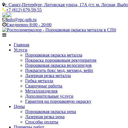
г. Санкт-Петербург, Литовская улица, 17А (ст. м. Лесная, Выбо
+7 (812) 679-59-55
info@rpc-spb.ru
Ежедневно 8:00 - 20:00
Главная
Услуги
Порошковая окраска металла
Покраска порошковым рекуператом
Порошковая окраска велосипедов
Покрасить бокс мод, мехмод, вейп
Лазерная резка металла
Гибка металла
Сварочные работы
Металлоизделия
Дополнительные услуги
Гарантия на порошковую окраску
Цены
Порошковая окраска цена
Лазерная резка цена
Способы оплаты
Примеры работ